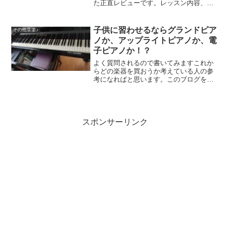
た正直レビューです。レッスン内容、上
達スピード、料金、メリット・デメリッ
トまでリアルに解説します。これからギ
ターを始めたい方や、音楽スクール選び
子供に習わせるならグランドピア
その他音楽♪
で迷っている方の参考になれば嬉しいで
ノか、アップライトピアノか、電
す。
子ピアノか！？
よく質問されるので書いてみますこれか
らどの楽器を買おうか考えている人の参
考になればと思います。このブログを書
いているのは、元ピアニスト&元東京都の
教員もしていたkatsukiです🎵私は3歳か
らピアノを習い、演奏活動やピアノ講
師、東京都の正規...
スポンサーリンク