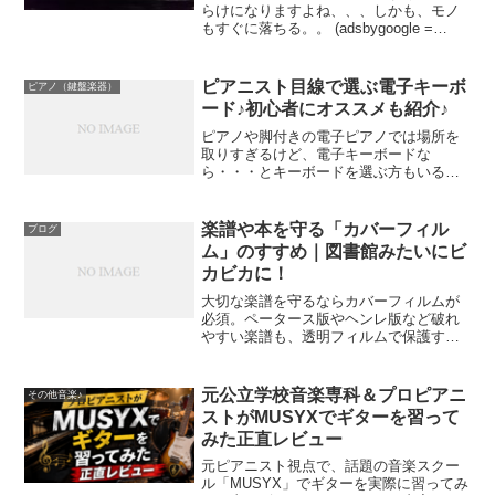
らけになりますよね、、、しかも、モノ
もすぐに落ちる。。 (adsbygoogle =
window.adsbygoogle || []).push({});先日調
律をお願いしたら沢山の宝物（ピアノの
中に落...
ピアニスト目線で選ぶ電子キーボ
ピアノ（鍵盤楽器）
ード♪初心者にオススメも紹介♪
ピアノや脚付きの電子ピアノでは場所を
取りすぎるけど、電子キーボードな
ら・・・とキーボードを選ぶ方もいるの
ではないでしょうか？いえいえ、タッチ
や機能も劣らないモデルもあり、最近の
キーボードは優秀です。用途によって
楽譜や本を守る「カバーフィル
ブログ
は、キーボードの方が携帯性や場...
ム」のすすめ｜図書館みたいにビ
カビカに！
大切な楽譜を守るならカバーフィルムが
必須。ペータース版やヘンレ版など破れ
やすい楽譜も、透明フィルムで保護すれ
ば新品同様に長持ちします。ロールタイ
プの選び方や貼り方も解説。
元公立学校音楽専科＆プロピアニ
その他音楽♪
ストがMUSYXでギターを習って
みた正直レビュー
元ピアニスト視点で、話題の音楽スクー
ル「MUSYX」でギターを実際に習ってみ