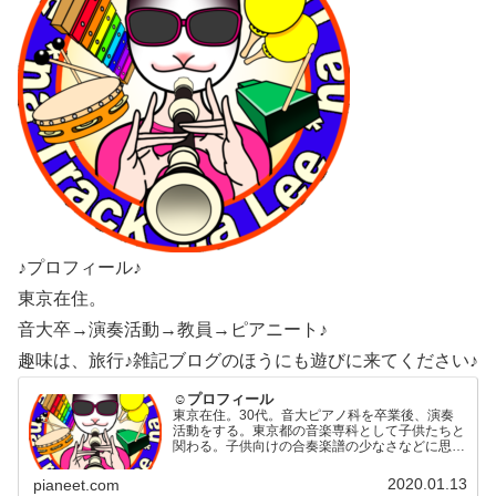
♪プロフィール♪
東京在住。
音大卒→演奏活動→教員→ピアニート♪
趣味は、旅行♪雑記ブログのほうにも遊びに来てください♪
☺プロフィール
東京在住。30代。音大ピアノ科を卒業後、演奏
活動をする。東京都の音楽専科として子供たちと
関わる。子供向けの合奏楽譜の少なさなどに思う
ところがあり楽譜づくりなどに専念するため退
職。演奏活動、ライブ、楽譜作成、楽曲提供など
2020.01.13
pianeet.com
をして楽しく「ピアニー…