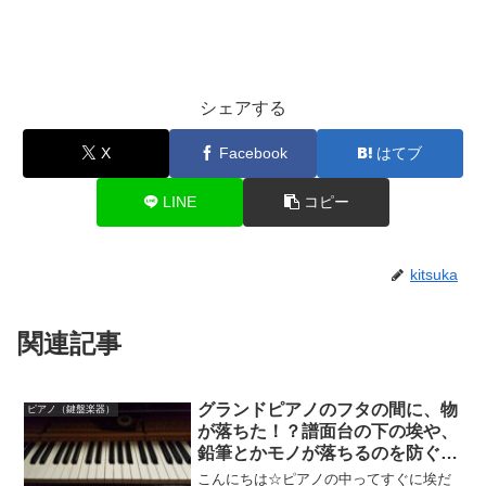
シェアする
X
Facebook
はてブ
LINE
コピー
kitsuka
関連記事
グランドピアノのフタの間に、物
ピアノ（鍵盤楽器）
が落ちた！？譜面台の下の埃や、
鉛筆とかモノが落ちるのを防ぐ方
法ってあるの！？
こんにちは☆ピアノの中ってすぐに埃だ