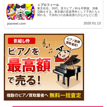
☺プロフィール
東京在住。30代。音大ピアノ科を卒業後、演奏
活動をする。東京都の音楽専科として子供たちと
関わる。子供向けの合奏楽譜の少なさなどに思う
ところがあり楽譜づくりなどに専念するため退
職。演奏活動、ライブ、楽譜作成、楽曲提供など
2020.01.13
pianeet.com
をして楽しく「ピアニー…